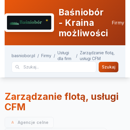
Baśniobór
- Kraina
Firmy
możliwości
Usługi
Zarządzanie flotą,
basniobor.pl
/
Firmy
/
/
dla firm
usługi CFM
Szukaj
Zarządzanie flotą, usługi
CFM
Agencje celne
A