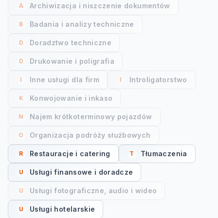
Archiwizacja i niszczenie dokumentów
A
Badania i analizy techniczne
B
Doradztwo techniczne
D
Drukowanie i poligrafia
D
Inne usługi dla firm
Introligatorstwo
I
I
Konwojowanie i inkaso
K
Najem krótkoterminowy pojazdów
N
Organizacja podróży służbowych
O
Restauracje i catering
Tłumaczenia
R
T
Usługi finansowe i doradcze
U
Usługi fotograficzne, audio i wideo
U
Usługi hotelarskie
U