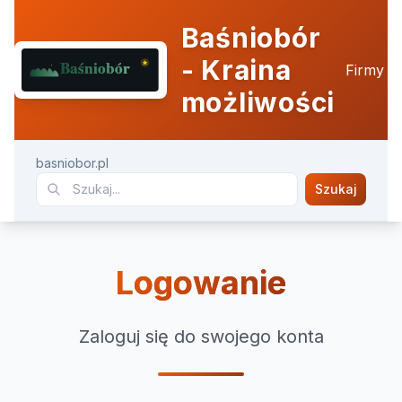
Baśniobór
- Kraina
Firmy
możliwości
basniobor.pl
Szukaj
Logowanie
Zaloguj się do swojego konta