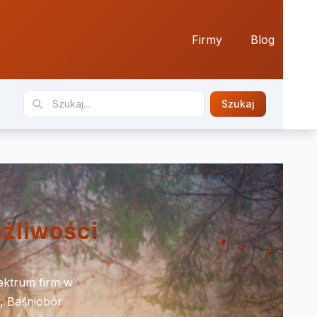
Firmy
Blog
Szukaj
żliwości
ektrum firm w
, Baśniobór