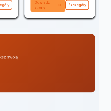
Odwiedź
egóły
Szczegóły
stronę
ększ swoją