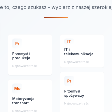
e to, czego szukasz - wybierz z naszej szerokie
IT
Pr
IT i
Przemysł i
telekomunikacja
produkcja
Najnowsze treści
Najnowsze treści
Pr
Mo
Przemysł
spożywczy
Motoryzacja i
transport
Najnowsze treści
Najnowsze treści