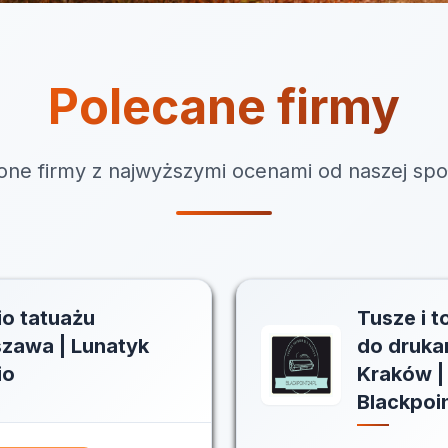
Polecane firmy
ne firmy z najwyższymi ocenami od naszej spo
io tatuażu
Tusze i t
zawa | Lunatyk
do druka
io
Kraków |
Blackpoi