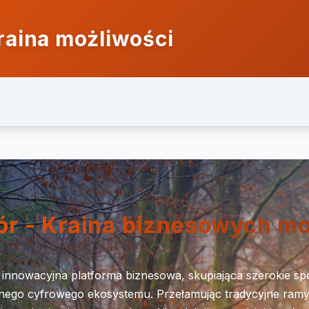
raina możliwości
ór - Kraina biznesowych mo
 innowacyjna platforma biznesowa, skupiająca szerokie sp
nego cyfrowego ekosystemu. Przełamując tradycyjne ramy