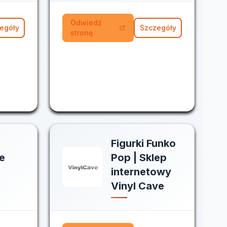
Odwiedź
egóły
Szczegóły
stronę
Figurki Funko
e
Pop | Sklep
internetowy
Vinyl Cave