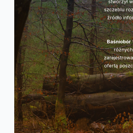
stworzył w
szczeblu roz
źródło info
Baśniobór
różnych 
zarejestrowa
ofertą poszc