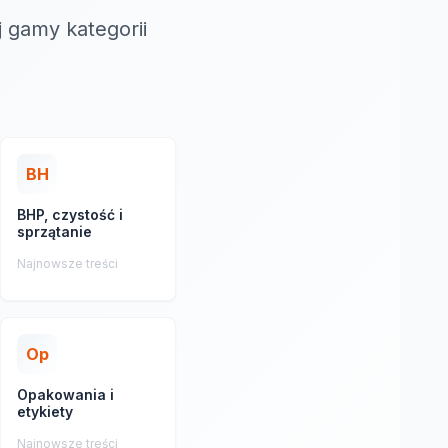
j gamy kategorii
BH
BHP, czystość i
sprzątanie
Najnowsze treści
Op
Opakowania i
etykiety
Najnowsze treści