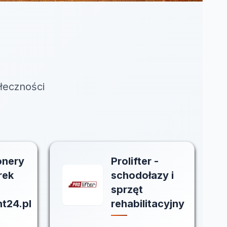
łeczności
onery
Prolifter -
rek
schodołazy i
sprzęt
nt24.pl
rehabilitacyjny