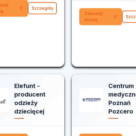
iedź
Szczegóły
nę
Odwiedź
Szcz
stronę
Elefunt -
Centrum
producent
medyczn
odzieży
Poznań
dziecięcej
Pozcero