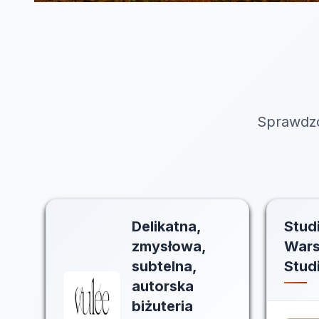
Sprawdzo
Delikatna,
Stud
zmysłowa,
Wars
subtelna,
Stud
autorska
biżuteria