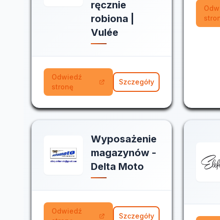
ręcznie
Odw
robiona |
stro
Vulée
Odwiedź
Szczegóły
stronę
Wyposażenie
magazynów -
Delta Moto
Odwiedź
Szczegóły