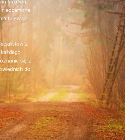
w na każdym
c nieocenione
 ma tu swoje
cjalistów z
l każdego
oznanie się z
powiednich do