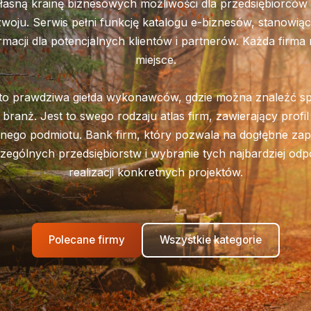
łasną krainę biznesowych możliwości dla przedsiębiorcó
woju. Serwis pełni funkcję katalogu e-biznesów, stanowią
rmacji dla potencjalnych klientów i partnerów. Każda firma
miejsce.
to prawdziwa giełda wykonawców, gdzie można znaleźć spe
branż. Jest to swego rodzaju atlas firm, zawierający profi
nego podmiotu. Bank firm, który pozwala na dogłębne zap
zególnych przedsiębiorstw i wybranie tych najbardziej od
realizacji konkretnych projektów.
Polecane firmy
Wszystkie kategorie