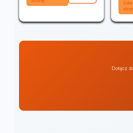
stronę
Odw
stro
Dołącz do