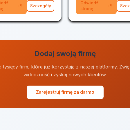
iedź
Odwiedź
Szczegóły
Szcz
nę
stronę
Dodaj swoją firmę
 tysięcy firm, które już korzystają z naszej platformy. Zwi
widoczność i zyskaj nowych klientów.
Zarejestruj firmę za darmo