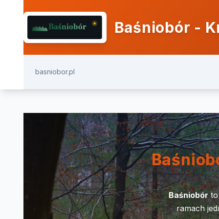
Baśniobór - K
basniobor.pl
Baśniob
Baśniobór
to
ramach jed