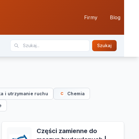
Firmy
Blog
Szukaj
ka i utrzymanie ruchu
Chemia
C
e
Części zamienne do