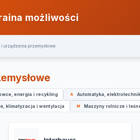
raina możliwości
 i urządzenia przemysłowe
rzemysłowe
owce, energia i recykling
Automatyka, elektrotechni
A
, klimatyzacja i wentylacja
Maszyny rolnicze i leśn
M