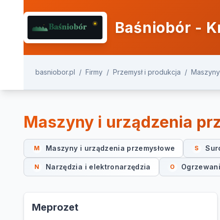
Baśniobór - K
basniobor.pl
/
Firmy
/
Przemysł i produkcja
/
Maszyny
Maszyny i urządzenia p
Maszyny i urządzenia przemysłowe
Sur
M
S
Narzędzia i elektronarzędzia
Ogrzewanie
N
O
Meprozet