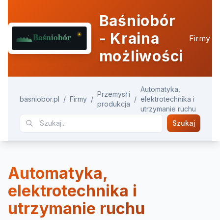
Baśniobór
- Kraina
Firmy
możliwości
Automatyka,
Przemysł i
basniobor.pl
/
Firmy
/
/
elektrotechnika i
produkcja
utrzymanie ruchu
Szukaj
Automatyka,
elektrotechnika i
utrzymanie ruchu