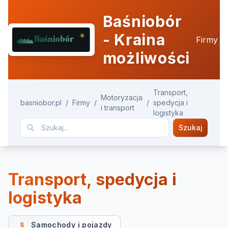
Baśniobór
- Kraina
Firmy
możliwości
Transport,
Motoryzacja
basniobor.pl
/
Firmy
/
/
spedycja i
i transport
logistyka
Szukaj
Transport, spedycja i
logistyka
Samochody i pojazdy
S