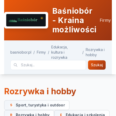
Baśniobór
- Kraina
Firmy
możliwości
Edukacja,
Rozrywka i
basniobor.pl
/
Firmy
/
kultura i
/
hobby
rozrywka
Szukaj
Rozrywka i hobby
Sport, turystyka i outdoor
S
Rozrywka i hobby
Edukacja i szkolenia
R
E