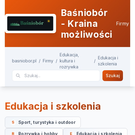
Baśniobór
- Kraina
Firmy
możliwości
Edukacja,
Edukacja i
basniobor.pl
/
Firmy
/
kultura i
/
szkolenia
rozrywka
Szukaj
Edukacja i szkolenia
Sport, turystyka i outdoor
S
Rozrywka i hobby
Edukacja i szkolenia
R
E