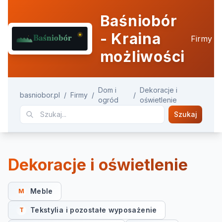
Baśniobór
- Kraina
Firmy
możliwości
Dom i
Dekoracje i
basniobor.pl
/
Firmy
/
/
ogród
oświetlenie
Szukaj
Dekoracje i oświetlenie
Meble
M
Tekstylia i pozostałe wyposażenie
T