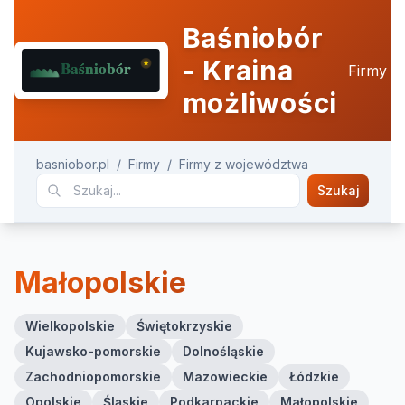
Baśniobór
- Kraina
Firmy
możliwości
basniobor.pl
/
Firmy
/
Firmy z województwa
Szukaj
Małopolskie
Wielkopolskie
Świętokrzyskie
Kujawsko-pomorskie
Dolnośląskie
Zachodniopomorskie
Mazowieckie
Łódzkie
Opolskie
Śląskie
Podkarpackie
Małopolskie