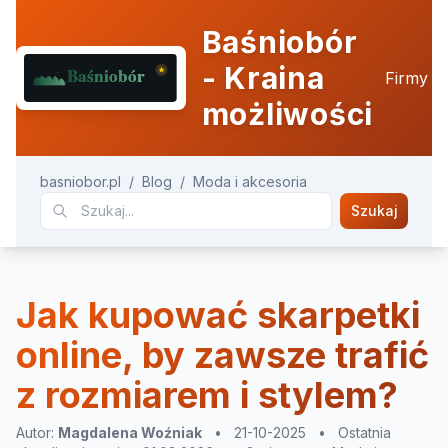
Baśniobór
- Kraina
Firmy
możliwości
basniobor.pl
/
Blog
/
Moda i akcesoria
Szukaj
Jak kupować skarpetki
online, by zawsze trafić
z rozmiarem i stylem?
Autor:
Magdalena Woźniak
•
21-10-2025
•
Ostatnia