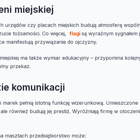
ni miejskiej
 urzędów czy placach miejskich budują atmosferę wspóln
czucie tożsamości. Co więcej,
flagi
są wyraźnym sygnałem 
e manifestują przywiązanie do ojczyzny.
iejskiej ma także wymiar edukacyjny – przypomina kolejn
elny przekaz.
zie komunikacji
i marek pełnią istotną funkcję wizerunkową. Umieszczone 
ale również budują jej prestiż. Wyróżniają firmę w otoczeniu
a masztach przedsiębiorstwo może: