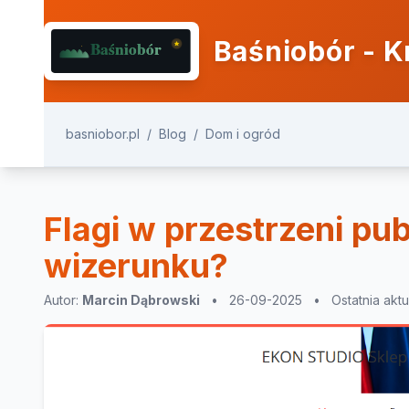
Baśniobór - K
basniobor.pl
/
Blog
/
Dom i ogród
Flagi w przestrzeni pu
wizerunku?
Autor:
Marcin Dąbrowski
•
26-09-2025
•
Ostatnia aktu