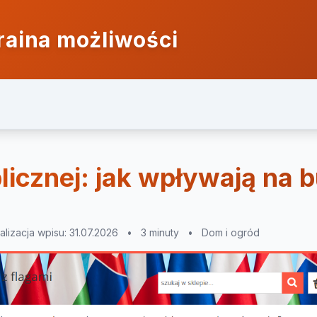
raina możliwości
blicznej: jak wpływają na
alizacja wpisu: 31.07.2026
•
3 minuty
•
Dom i ogród