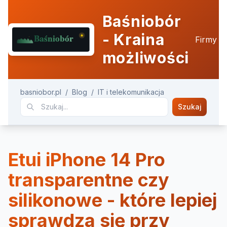
Baśniobór
- Kraina
Firmy
możliwości
basniobor.pl
/
Blog
/
IT i telekomunikacja
Szukaj
Etui iPhone 14 Pro
transparentne czy
silikonowe - które lepiej
sprawdza się przy