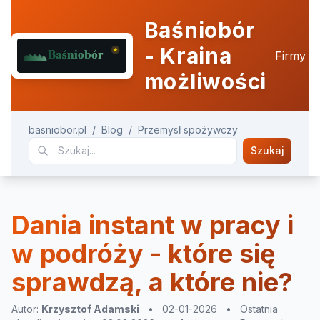
Baśniobór
- Kraina
Firmy
możliwości
basniobor.pl
/
Blog
/
Przemysł spożywczy
Szukaj
Dania instant w pracy i
w podróży - które się
sprawdzą, a które nie?
Autor:
Krzysztof Adamski
•
02-01-2026
•
Ostatnia