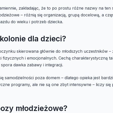
zamiennie, zakładając, że to po prostu różne nazwy na t
odzieżowe – różnią się organizacją, grupą docelową, a czę
azdu do wieku i potrzeb dziecka.
olonie dla dzieci?
zynku skierowana głównie do młodszych uczestników – za
i fizycznych i emocjonalnych. Cechą charakterystyczną ta
pora dawka zabawy i integracji.
się samodzielności poza domem – dlatego opieka jest bard
yczne programy, ale nie są one zbyt intensywne – liczy si
bozy młodzieżowe?