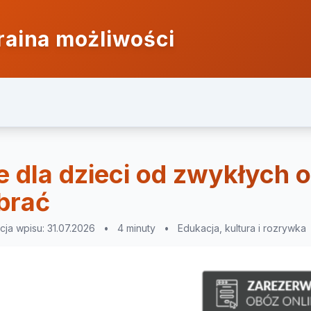
raina możliwości
ie dla dzieci od zwykłych
brać
acja wpisu: 31.07.2026
•
4 minuty
•
Edukacja, kultura i rozrywka