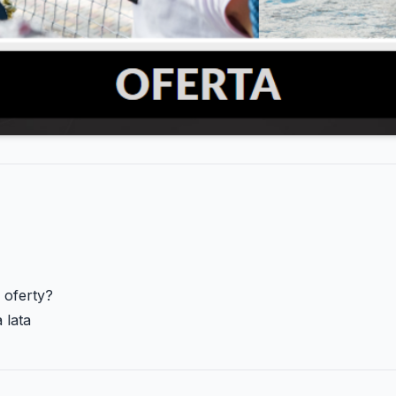
 oferty?
 lata