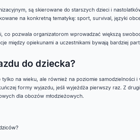
acyjnym, są skierowane do starszych dzieci i nastolatkó
kowane na konkretną tematykę: sport, survival, języki obc
i, co pozwala organizatorom wprowadzać większą swobodę –
je między opiekunami a uczestnikami bywają bardziej part
azdu do dziecka?
tylko na wieku, ale również na poziomie samodzielności i
ńczej formy wyjazdu, jeśli wyjeżdża pierwszy raz. Z drugie
ypowych dla obozów młodzieżowych.
odziców?