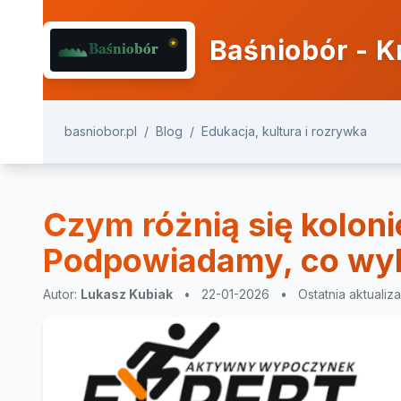
Baśniobór - K
basniobor.pl
/
Blog
/
Edukacja, kultura i rozrywka
Czym różnią się kolon
Podpowiadamy, co wy
Autor:
Lukasz Kubiak
•
22-01-2026
•
Ostatnia aktualiz