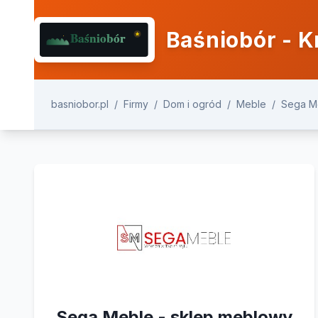
Baśniobór - K
basniobor.pl
/
Firmy
/
Dom i ogród
/
Meble
/
Sega M
Sega Meble - sklep meblowy