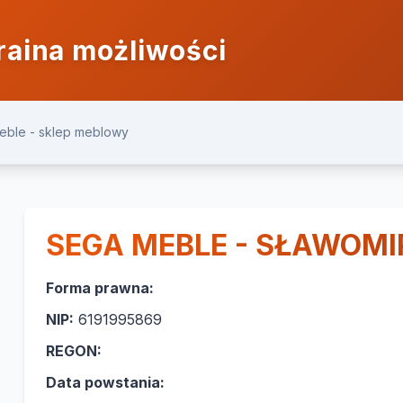
raina możliwości
eble - sklep meblowy
SEGA MEBLE - SŁAWOMI
Forma prawna:
NIP:
6191995869
REGON:
Data powstania: