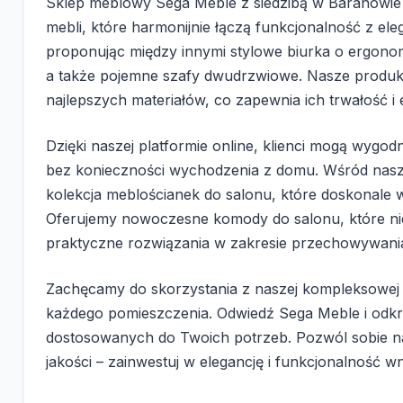
Sklep meblowy Sega Meble z siedzibą w Baranowie
mebli, które harmonijnie łączą funkcjonalność z el
proponując między innymi stylowe biurka o ergono
a także pojemne szafy dwudrzwiowe. Nasze produkt
najlepszych materiałów, co zapewnia ich trwałość i 
Dzięki naszej platformie online, klienci mogą wygod
bez konieczności wychodzenia z domu. Wśród naszy
kolekcja meblościanek do salonu, które doskonale w
Oferujemy nowoczesne komody do salonu, które nie
praktyczne rozwiązania w zakresie przechowywani
Zachęcamy do skorzystania z naszej kompleksowej o
każdego pomieszczenia. Odwiedź Sega Meble i odkryj
dostosowanych do Twoich potrzeb. Pozwól sobie n
jakości – zainwestuj w elegancję i funkcjonalność 