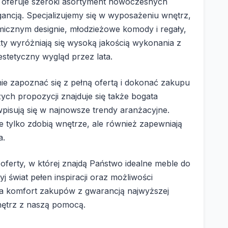
 oferuje szeroki asortyment nowoczesnych
egancją. Specjalizujemy się w wyposażeniu wnętrz,
micznym designie, młodzieżowe komody i regały,
y wyróżniają się wysoką jakością wykonania z
estetyczny wygląd przez lata.
nie zapoznać się z pełną ofertą i dokonać zakupu
ch propozycji znajduje się także bogata
pisują się w najnowsze trendy aranżacyjne.
 tylko zdobią wnętrze, ale również zapewniają
a.
ferty, w której znajdą Państwo idealne meble do
 świat pełen inspiracji oraz możliwości
a komfort zakupów z gwarancją najwyższej
wnętrz z naszą pomocą.