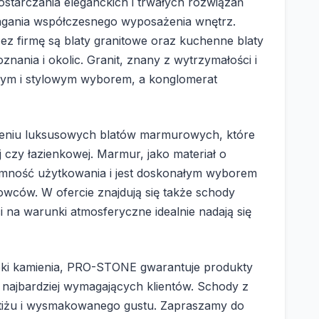
starczania eleganckich i trwałych rozwiązań
magania współczesnego wyposażenia wnętrz.
 firmę są blaty granitowe oraz kuchenne blaty
znania i okolic. Granit, znany z wytrzymałości i
cznym i stylowym wyborem, a konglomerat
zeniu luksusowych blatów marmurowych, które
j czy łazienkowej. Marmur, jako materiał o
emność użytkowania i jest doskonałym wyborem
rowców. W ofercie znajdują się także schody
ci na warunki atmosferyczne idealnie nadają się
bki kamienia, PRO-STONE gwarantuje produkty
t najbardziej wymagających klientów. Schody z
stiżu i wysmakowanego gustu. Zapraszamy do