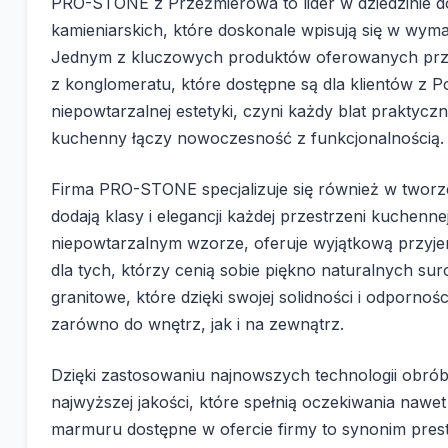
PRO-STONE z Przeźmierowa to lider w dziedzinie do
kamieniarskich, które doskonale wpisują się w wy
Jednym z kluczowych produktów oferowanych przez
z konglomeratu, które dostępne są dla klientów z Po
niepowtarzalnej estetyki, czyni każdy blat prakty
kuchenny łączy nowoczesność z funkcjonalnością.
Firma PRO-STONE specjalizuje się również w twor
dodają klasy i elegancji każdej przestrzeni kuchenne
niepowtarzalnym wzorze, oferuje wyjątkową przyj
dla tych, którzy cenią sobie piękno naturalnych su
granitowe, które dzięki swojej solidności i odpornoś
zarówno do wnętrz, jak i na zewnątrz.
Dzięki zastosowaniu najnowszych technologii obró
najwyższej jakości, które spełnią oczekiwania nawe
marmuru dostępne w ofercie firmy to synonim pre