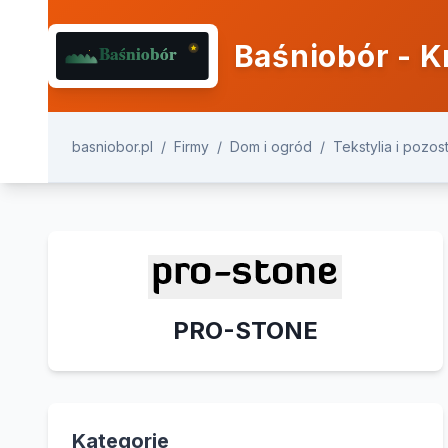
Baśniobór - K
basniobor.pl
/
Firmy
/
Dom i ogród
/
Tekstylia i pozo
PRO-STONE
Kategorie