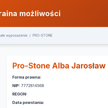
raina możliwości
stałe wyposażenie
/
PRO-STONE
Pro-Stone Alba Jarosław 
Forma prawna:
NIP:
7772814568
REGON:
Data powstania: