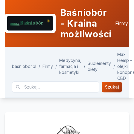
Baśniobór
- Kraina
Firmy
możliwości
Max
Medycyna,
Hemp -
Suplementy
basniobor.pl
/
Firmy
/
farmacja i
/
/
olejki
diety
kosmetyki
konopn
CBD
Szukaj