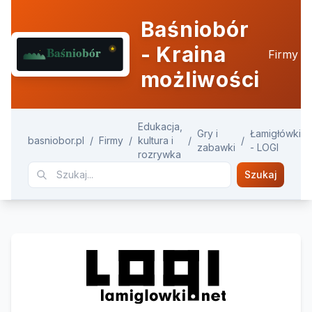
Baśniobór
- Kraina
Firmy
możliwości
Edukacja,
Gry i
Łamigłówki
basniobor.pl
/
Firmy
/
kultura i
/
/
zabawki
- LOGI
rozrywka
Szukaj