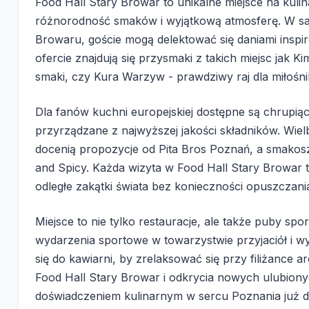
Food Hall Stary Browar to unikalne miejsce na kuli
różnorodność smaków i wyjątkową atmosferę. W sa
Browaru, goście mogą delektować się daniami insp
ofercie znajdują się przysmaki z takich miejsc jak K
smaki, czy Kura Warzyw - prawdziwy raj dla miłośn
Dla fanów kuchni europejskiej dostępne są chrupiące
przyrządzane z najwyższej jakości składników. Wiel
docenią propozycje od Pita Bros Poznań, a smakosz
and Spicy. Każda wizyta w Food Hall Stary Browar 
odległe zakątki świata bez konieczności opuszczani
Miejsce to nie tylko restauracje, ale także puby sp
wydarzenia sportowe w towarzystwie przyjaciół i 
się do kawiarni, by zrelaksować się przy filiżance
Food Hall Stary Browar i odkrycia nowych ulubion
doświadczeniem kulinarnym w sercu Poznania już dz