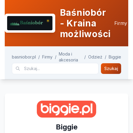
Baśniobór
- Kraina
Firmy
możliwości
Moda i
basniobor.pl
/
Firmy
/
/
Odzież
/
Biggie
akcesoria
Szukaj
Biggie